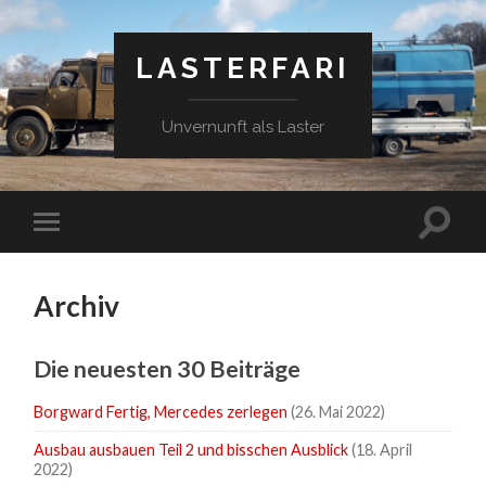
LASTERFARI
Unvernunft als Laster
Suchfe
Mobile-
ein-/a
Menü
ein-/ausblenden
Archiv
Die neuesten 30 Beiträge
Borgward Fertig, Mercedes zerlegen
(26. Mai 2022)
Ausbau ausbauen Teil 2 und bisschen Ausblick
(18. April
2022)