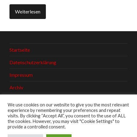
Weiterlesen
Startseite
Datenschutzerklärung
Impressum
Archiv
We use cookies on our website to give you the most relevant
experience by remembering your preferences and repeat
visits. By clicking “Accept All”, you consent to the use of ALL
the cookies. However, you may visit "Cookie Settings" to
provide a controlled consent.