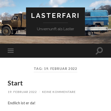
LASTERFARI
Unvernunft als Laster
Suchfe
Mobile-
ein-/a
Menü
ein-/ausblenden
TAG:
19. FEBRUAR 2022
Start
19. FEBRUAR 2022
/
KEINE KOMMENTARE
Endlich ist er da!